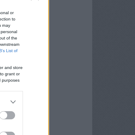
sonal or
ection to
ou may
 personal
out of the
 downstream
B’s List of
er and store
to grant or
ed purposes