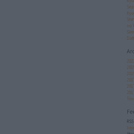
Kyoj
Seas
Kyoj
Shin
no 
Slim
Dat
Ar
202
201
201
201
201
2017
Tov
Fe
RSS 
bej
Ato