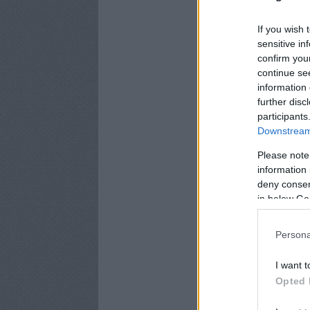
If you wish 
sensitive in
confirm you
continue se
information 
further disc
participants
Downstream 
Please note
information 
deny consent
in below Go
Persona
I want t
Opted 