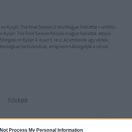
 no Kyojin: The Final Season 5 rész Magyar Felirattal + letöltés
o Kyojin: The Final Season Részek magyar felirattal. Attack
 Shingeki no Kyojin 4. évad 5. rész. Az emberek úgy vélték,
ztonságban tartózkodnak, amíg nem háborgatják a várost…
TOVÁBB
Szólj hozzá!
in The Final Season 5. rész Magyar Felirattal
Attack on Titan 4.
Not Process My Personal Information