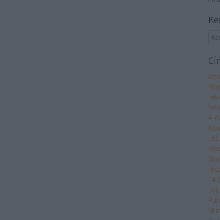
Ke
Cí
Att
Magy
felv
felv
4. é
Atta
161
Bla
Ston
rés
14. 
Juju
Punc
Shin