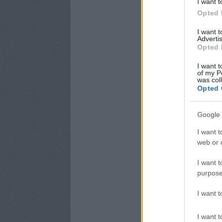
I want t
Opted 
I want 
Advertis
Opted 
I want t
of my P
was col
Opted 
Google 
I want t
web or d
I want t
purpose
I want 
I want t