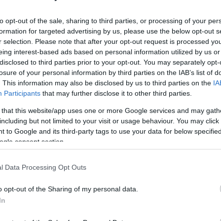
évad 5. rész
Shingeki no Kyojin 4. évad 5. rész
to opt-out of the sale, sharing to third parties, or processing of your per
formation for targeted advertising by us, please use the below opt-out s
r selection. Please note that after your opt-out request is processed y
eing interest-based ads based on personal information utilized by us or
disclosed to third parties prior to your opt-out. You may separately opt-
losure of your personal information by third parties on the IAB’s list of
. This information may also be disclosed by us to third parties on the
IA
Participants
that may further disclose it to other third parties.
 that this website/app uses one or more Google services and may gath
including but not limited to your visit or usage behaviour. You may click 
 to Google and its third-party tags to use your data for below specifi
ogle consent section.
l Data Processing Opt Outs
o opt-out of the Sharing of my personal data.
In