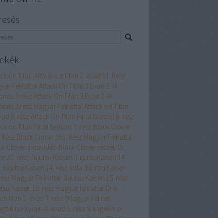
resés
mkék
ack on Titan
Attack on Titan 2. évad 11. Rész
ar Felirattal
Attack On Titan 3.Évad 2.-ik
onás 3.rész
Attack On Titan 3.Évad 2.-ik
onás 3.rész Magyar Felirattal
Attack on Titan
vad 5. rész
Attack On Titan Final Season 6. rész
ck on Titan Final Season 7. rész
Black Clover
. Rész
Black Clover 161. Rész Magyar Felirattal
ck Clover indavideo
Black Clover részek
Dr.
e 22. rész
Jujutsu Kaisen
Jujutsu Kaisen 14.
z
Jujutsu Kaisen 14. rész inda
Jujutsu Kaisen
rész Magyar Felirattal
Jujutsu Kaisen 15. rész
tsu Kaisen 15. rész magyar felirattal
One
h Man 2. évad 7. rész (Magyar Felirat)
geki no Kyojin 4. évad 5. rész
Shingeki no