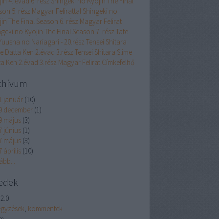
in 4. évad 6. rész
Shingeki no Kyojin The Final
on 5. rész Magyar Felirattal
Shingeki no
in The Final Season 6. rész Magyar Felirat
geki no Kyojin The Final Season 7. rész
Tate
Yuusha no Nariagari - 20.rész
Tensei Shitara
e Datta Ken 2.évad 3.rész
Tensei Shitara Slime
ta Ken 2.évad 3.rész Magyar Felirat
Címkefelhő
chívum
1 január
(
10
)
9 december
(
1
)
9 május
(
3
)
7 június
(
1
)
7 május
(
3
)
 április
(
10
)
ább
...
edek
2.0
egyzések
,
kommentek
m