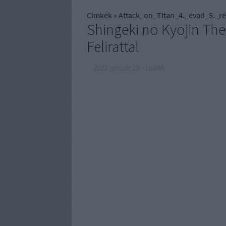
Címkék
»
Attack_on_Titan_4._évad_5._ré
Shingeki no Kyojin The
Felirattal
2021. január 10.
-
LaliAA