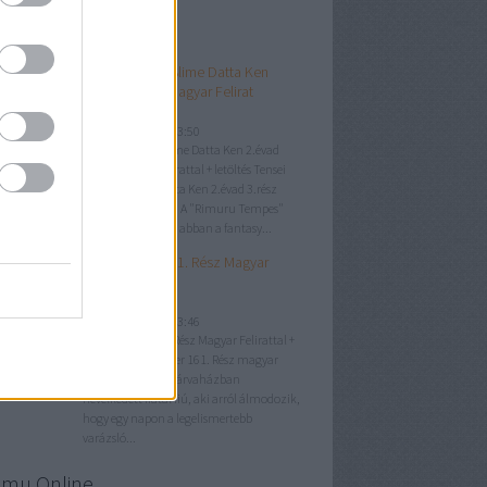
jegyzések
Tensei Shitara Slime Datta Ken
2.évad 3.rész Magyar Felirat
LaliAA
2021. január 19. 23:50
Tensei Shitara Slime Datta Ken 2.évad
3.rész Magyar Felirattal + letöltés Tensei
Shitara Slime Datta Ken 2.évad 3.rész
magyar felirattal. A "Rimuru Tempes"
egy új nyálka neve abban a fantasy...
Black Clover 161. Rész Magyar
Felirattal
LaliAA
2021. január 19. 23:46
Black Clover 161. Rész Magyar Felirattal +
letöltés Black Clover 161. Rész magyar
felirattal. Asta egy árvaházban
nevelkedett fiatal fiú, aki arról álmodozik,
hogy egy napon a legelismertebb
varázsló...
imu Online