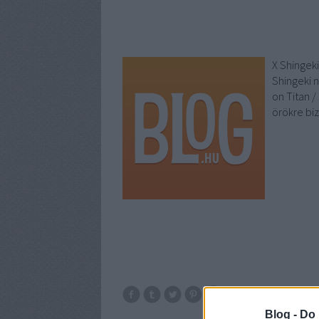
X Shingeki
Shingeki n
on Titan /
örökre bi
Shingeki no Kyoj
Blog -
Do 